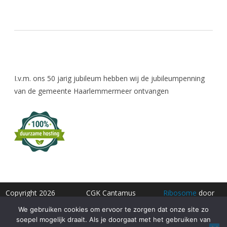
I.v.m. ons 50 jarig jubileum hebben wij de jubileumpenning
van de gemeente Haarlemmermeer ontvangen
Copyright 2026
CGK Cantamus
Ribosome
door
Hoofddorp
GalussoThemes.com
We gebruiken cookies om ervoor te zorgen dat onze site zo
soepel mogelijk draait. Als je doorgaat met het gebruiken van
Ontwerp Rob
Gemaakt door